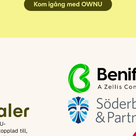
Kom igång med OWNU
aler
NU-
opplad till,