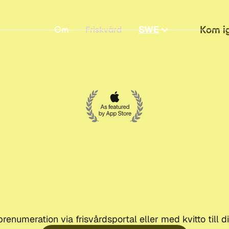
SWE
Kom i
Om
Friskvård
prenumeration via frisvårdsportal eller med kvitto till d