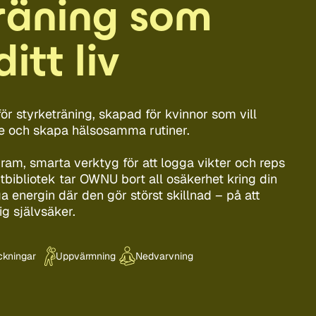
räning som
itt liv
ör styrketräning, skapad för kvinnor som vill
are och skapa hälsosamma rutiner.
am, smarta verktyg för att logga vikter och reps
tbibliotek tar OWNU bort all osäkerhet kring din
a energin där den gör störst skillnad – på att
g självsäker.
ckningar
Uppvärmning
Nedvarvning