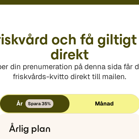
iskvård och få giltigt
direkt
er din prenumeration på denna sida får du 
friskvårds-kvitto direkt till mailen.
År
Månad
Spara 35%
Årlig plan